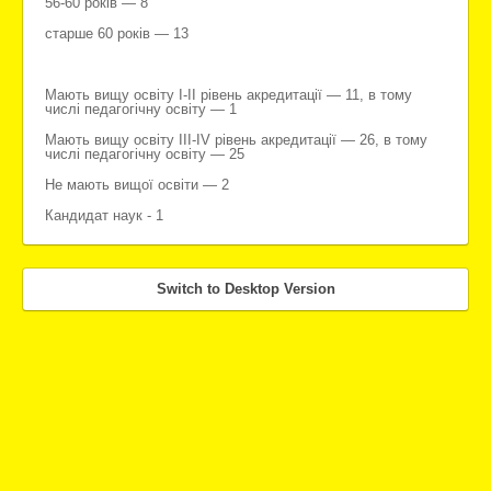
56-60 років — 8
старше 60 років — 13
Мають вищу освіту
I-II
рівень акредитації — 11,
в тому
числі педагогічну освіту — 1
Мають вищу освіту
III-IV
рівень акредитації —
26,
в тому
числі педагогічну освіту —
25
Не мають вищої освіти — 2
Кандидат наук - 1
Switch to Desktop Version